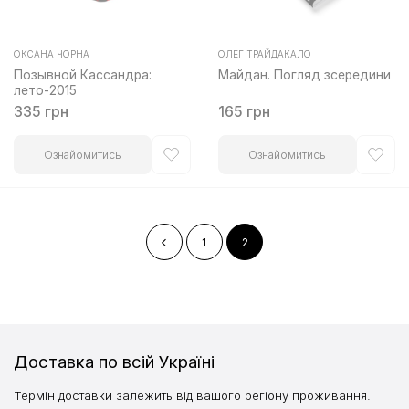
ОКСАНА ЧОРНА
ОЛЕГ ТРАЙДАКАЛО
Оцінено
Оцінено
Позывной Кассандра:
Майдан. Погляд зсередини
в
в
лето-2015
0
0
з
з
335
грн
165
грн
5
5
Ознайомитись
Ознайомитись
1
2
Доставка по всій Україні
Термін доставки залежить від вашого регіону проживання.