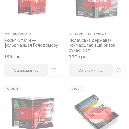
Розпродано
Розпродано
ВАСИЛЬ МАРОЧКО
ОЛЕКСАНДР КОРЕНЬКОВ
Оцінено
Оцінено
Йосип Сталін —
«Ісламська держава»:
в
в
фельдмаршал Голодомору
наймасштабніша битва
0
0
з
з
сучасності
5
5
135
грн
320
грн
Ознайомитись
Ознайомитись
Історія
Історія
Розпродано
Розпродано